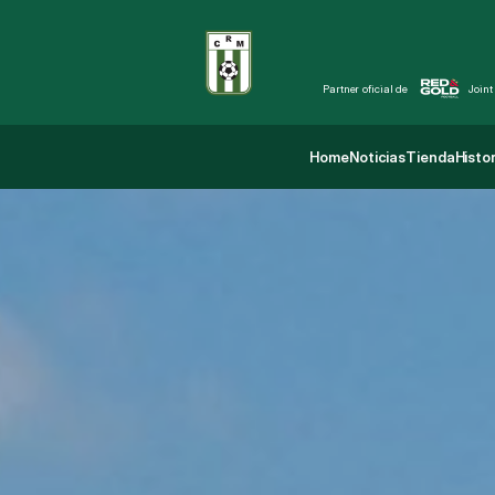
Partner oficial de 
Joint
Home
Noticias
Tienda
Histor
Home
Noticias
Tienda
Histor