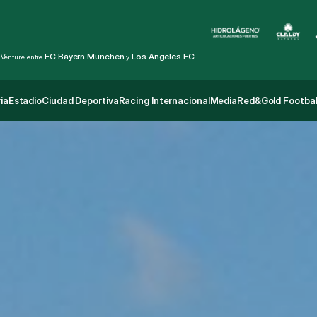
FC Bayern München
Los Angeles FC
 Venture entre 
 y 
ia
Estadio
Ciudad Deportiva
Racing Internacional
Media
Red&Gold Footbal
ia
Estadio
Ciudad Deportiva
Racing Internacional
Media
Red&Gold Footbal