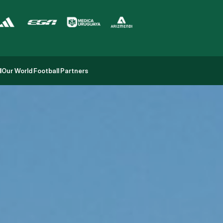
l
Our World Football Partners
l
Our World Football Partners