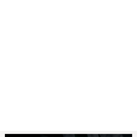
Con gol anotado por Sebastián Sosa, el equipo 
dirigido por Cristian Chambian, cosechó su 
segunda victoria consecutiva, esta vez ante 
River, por uno a cero.

Partido chivo en sayago que se definió con un 
tiro penal en el último suspiro.

El cervecero saltó a la cancha con:

L. Amade; A. Pereira, G. Cotugno, L. Monzón, M. 
Ferreira, T. Espinosa; L Rodríguez, M. Caceres, E. 
Da Silva, B. Tomatis, y S. Sosa.