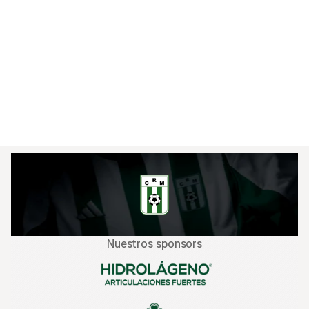
ambos de ganar el encuentro. De hecho en un 
contragolpe a los 81 minutos de juego, una gran 
combinación entre Esteban y el recién ingresado 
Mateo Cáceres, culminó en un remate de este 
ultimo que contuvo el golero verdirrojo, pero por 
fortuna el rebote fue propiedad de Da Silva que 
la mandó a guardar para darnos el triunfo con su 
primer gol en el cervecero.
Nuestros sponsors