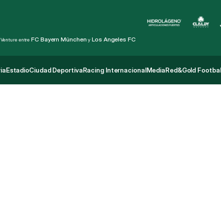
FC Bayern München
Los Angeles FC
 Venture entre 
 y 
ia
Estadio
Ciudad Deportiva
Racing Internacional
Media
Red&Gold Footbal
ia
Estadio
Ciudad Deportiva
Racing Internacional
Media
Red&Gold Footbal
R
a
c
i
n
g
V
s
N
a
c
i
o
n
a
l