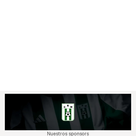
frente al Boston en la primera fecha del torneo 
de cierre.

las entradas se encontrarán a la venta en Red 
Tickets como es habitual, y el encuentro que 
comienza a las 15hs será televisado.

Ausencias: Axel Atum, Santiago Ramírez, y 
Thiago Espinosa (duda).

Expulsados: Felipe Álvarez
Nuestros sponsors