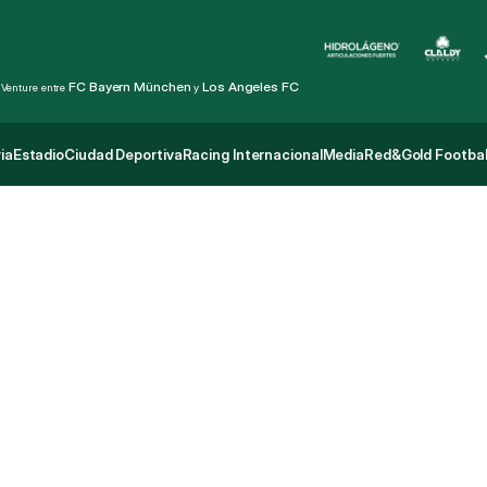
FC Bayern München
Los Angeles FC
 Venture entre 
 y 
ia
Estadio
Ciudad Deportiva
Racing Internacional
Media
Red&Gold Footbal
ia
Estadio
Ciudad Deportiva
Racing Internacional
Media
Red&Gold Footbal
R
a
c
i
n
g
V
P
r
o
g
r
e
s
o