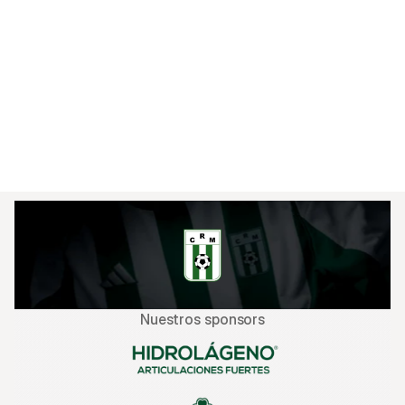
grupo con 7 puntos, producto de dos victorias 
(incluida la goleada sobre Racing) y un empate 
sin goles ante América de Cali

Transmisión del partido

El partido será transmitido en vivo por ESPN y 
estará disponible en streaming a través de 
Disney+
Nuestros sponsors