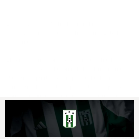
Este jueves a las 19 hs, Racing club de 
Montevideo recibe a Corinthians en el Estadio 
Centenario.

El partido corresponde a la quinta fecha de la 
fase de grupos de la conmebol sudamericana. 
Racing, sin puntos, ya no podrá clasificar, en 
tanto que el visitante irá por un triunfo que lo 
ponga en carrera por pasar a la siguiente fase.