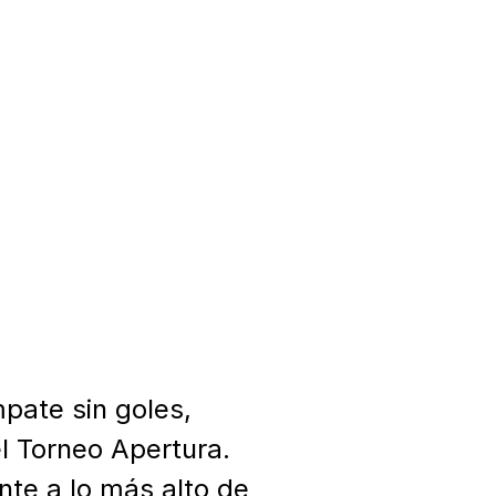
ate sin goles, 
l Torneo Apertura. 
e a lo más alto de 