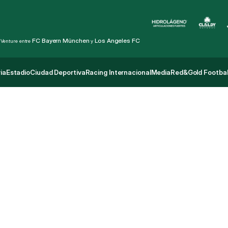
FC Bayern München
Los Angeles FC
 Venture entre 
 y 
ia
Estadio
Ciudad Deportiva
Racing Internacional
Media
Red&Gold Footbal
ia
Estadio
Ciudad Deportiva
Racing Internacional
Media
Red&Gold Footbal
V
i
c
t
o
r
i
a
a
n
t
e
C
e
r
r