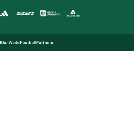
l
Our World Football Partners
l
Our World Football Partners
o