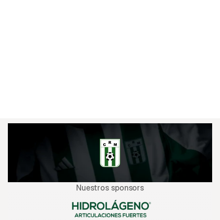
3‑1 en febrero de 2025 a favor de Racing

1‑0, también de Racing en noviembre de 2023

Una motivación clara: mantenerse firmes ante un 
rival directo que quiere subir en la tabla.

Entradas:

Socios de Racing pagan tan solo $200.

link: https://cobraticket.uy/e/montevideo-city-
torque-vs-racing-531189
Nuestros sponsors