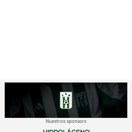
cayó 2-0 ante Danubio en la primera fecha.

Ambos equipos se enfrentaron recientemente el 
19 de mayo en el cierre del Torneo Apertura, 
igualando 1-1 en el Parque Osvaldo Roberto. En 
los últimos tres encuentros entre ambos, todos 
terminaron en empate.

El árbitro designado para el partido es Mathías 
De Armas.
Nuestros sponsors