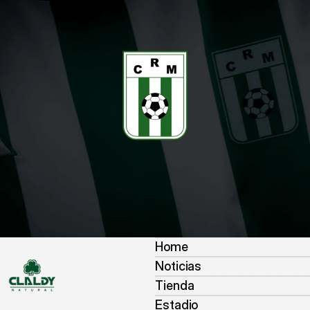
Home
Noticias
Tienda
Estadio