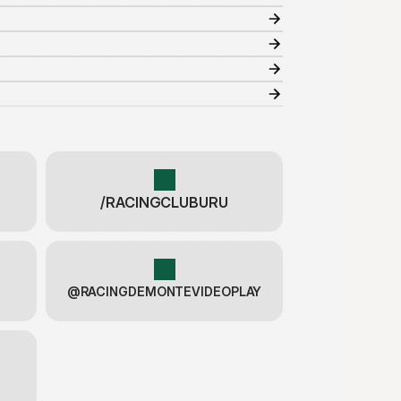
/RACINGCLUBURU
@RACINGDEMONTEVIDEOPLAY