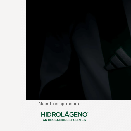
Nuestros sponsors