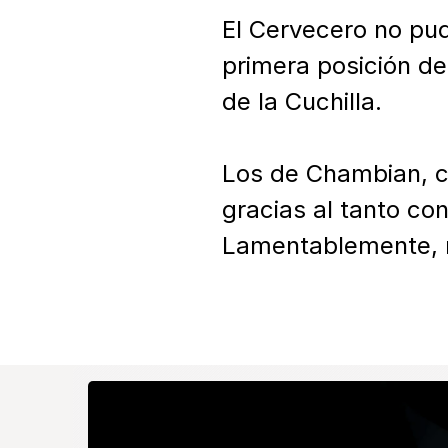
El Cervecero no pud
primera posición de
de la Cuchilla.

Los de Chambian, c
gracias al tanto con
Lamentablemente, mi