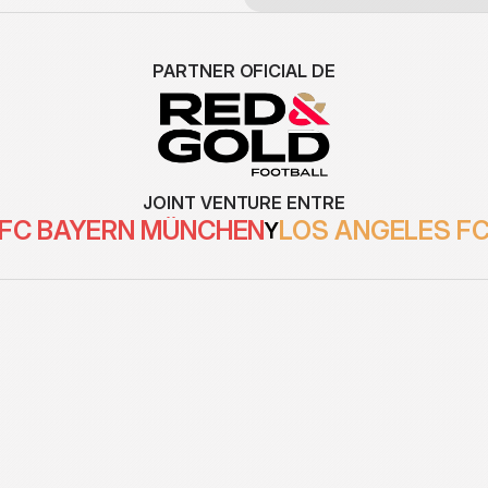
PARTNER OFICIAL DE
JOINT VENTURE ENTRE
FC BAYERN MÜNCHEN
LOS ANGELES F
Y