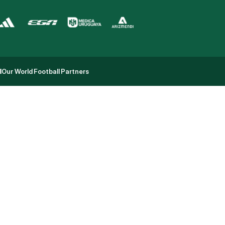
l
Our World Football Partners
l
Our World Football Partners
o
o
l