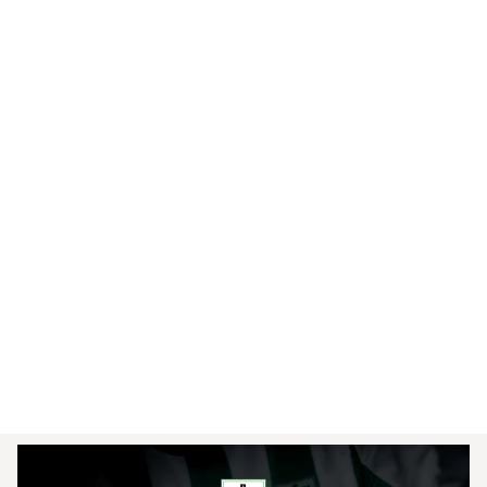
Racing visitará a Huracán de Parque de los 
Patricios este miércoles a las 19 hs por la fecha 2 
de la fase de grupos de la Copa Sudamericana.

El cervecero viene de caer ante América de Cali 
en la fecha 1, en tanto que el Globo viene de dar 
cuenta de Corinthians en condición de visitante.

Habrá punto de encuentro en Puerto Madero para 
la parcialidad cervecera de 14 a 15:30 hs, y 
nuestros hinchas ocuparán el sector de la tribuna 
cabecera visitante.