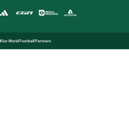
l
Our World Football Partners
l
Our World Football Partners
p
o
r
t
i
n
g