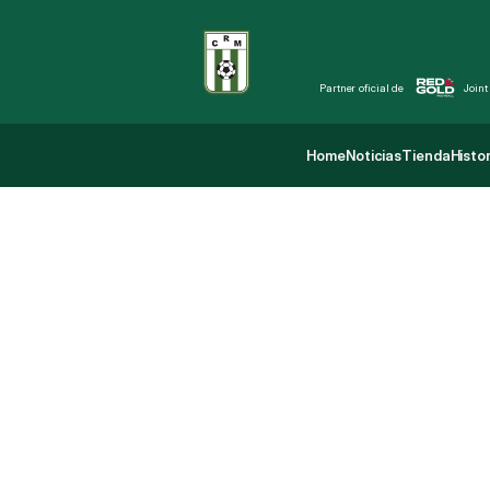
Partner oficial de 
Joint
Home
Noticias
Tienda
Histor
Home
Noticias
Tienda
Histor
D
e
r
r
o