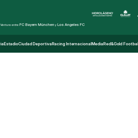
FC Bayern München
Los Angeles FC
 Venture entre 
 y 
ia
Estadio
Ciudad Deportiva
Racing Internacional
Media
Red&Gold Footbal
ia
Estadio
Ciudad Deportiva
Racing Internacional
Media
Red&Gold Footbal
t
a
a
n
t
e
D
e
f
e
n
s
o
r
S