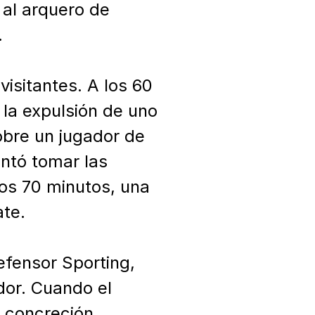
al arquero de 


isitantes. A los 60 
la expulsión de uno 
obre un jugador de 
tó tomar las 
los 70 minutos, una 
te.

efensor Sporting, 
or. Cuando el 
 concreción, 