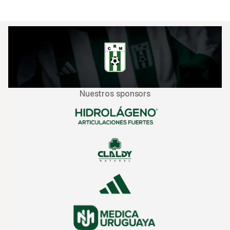
Tabla: ambos con 6 puntos, Racing con mejor 
diferencia de gol.
Nuestros sponsors