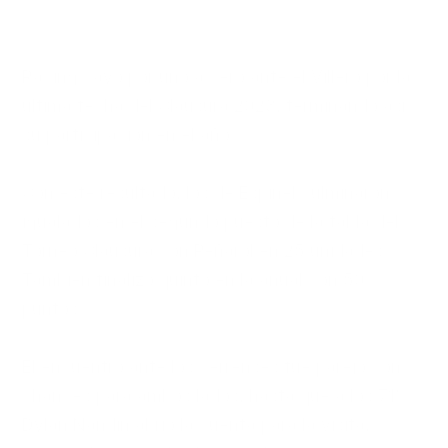
Racing cayó por uno a cero ante el Villero por la 
última fecha del Clausura 2023, terminando así 
su participación en el año.

Con este resultado, los de Espinel culminaron 
igualados en el segundo puesto de la tabla del 
Torneo Clausura con Peñarol en 25 unidades. 
También finalizó quinto en la anual con 50 
puntos.

El encuentro ante los cerrenses fue parejo con 
chances para ambos lados, hasta que a los 71’ 
Dylan Nandin abrió la cuenta para la visita, 