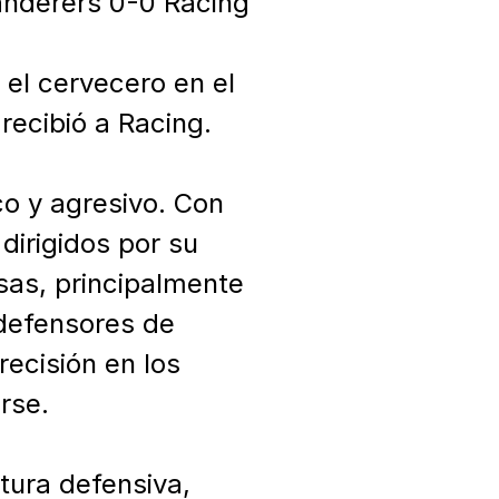
anderers 0-0 Racing

el cervecero en el 
ecibió a Racing.

o y agresivo. Con 
irigidos por su 
as, principalmente 
defensores de 
ecisión en los 
se.

ura defensiva, 