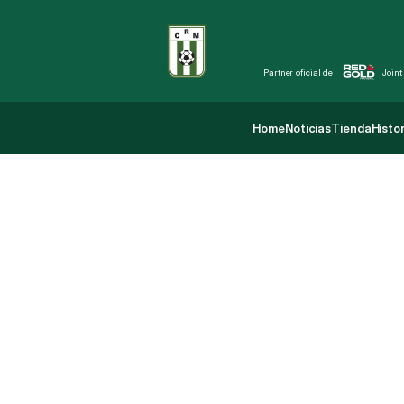
Partner oficial de 
Joint
Home
Noticias
Tienda
Histor
Home
Noticias
Tienda
Histor
C