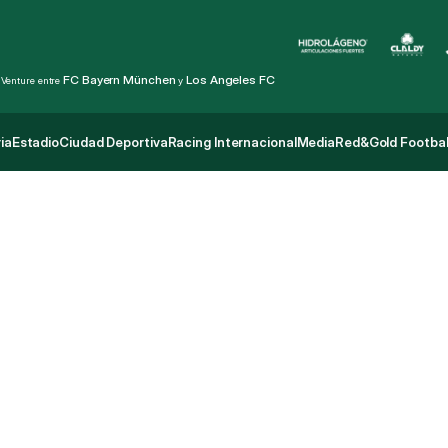
FC Bayern München
Los Angeles FC
 Venture entre 
 y 
ia
Estadio
Ciudad Deportiva
Racing Internacional
Media
Red&Gold Footbal
ia
Estadio
Ciudad Deportiva
Racing Internacional
Media
Red&Gold Footbal
r
ó
n
i
c
a
:
i
g
u
a
l
d
a
d
a
n
W
a
n
d
e
r
e
r
s