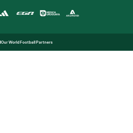
l
Our World Football Partners
l
Our World Football Partners
t
e