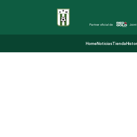
Partner oficial de 
Joint
Home
Noticias
Tienda
Histor
Home
Noticias
Tienda
Histor
C
o
p
a