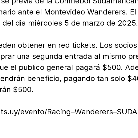
ase previa de la Conmebol Sudamericana
nario ante el Montevideo Wanderers. El 
s del dia miércoles 5 de marzo de 2025.

den obtener en red tickets. Los socios
prar una segunda entrada al mismo pre
que el publico general pagará $500. Ade
endrán beneficio, pagando tan solo $40
rán $500.

ickets.uy/evento/Racing–Wanderers–S