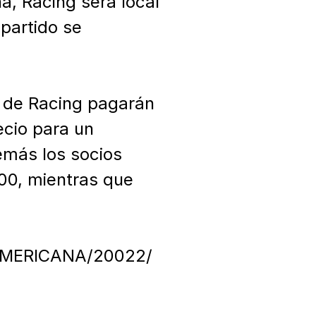
, Racing será local 
partido se 
 de Racing pagarán 
cio para un 
más los socios 
0, mientras que 
UDAMERICANA/20022/