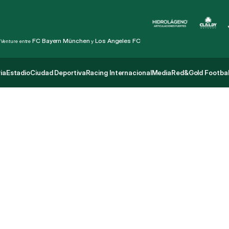
FC Bayern München
Los Angeles FC
 Venture entre 
 y 
ia
Estadio
Ciudad Deportiva
Racing Internacional
Media
Red&Gold Footbal
ia
Estadio
Ciudad Deportiva
Racing Internacional
Media
Red&Gold Footbal
S
u
d
a
m
e
r
i
c
a
n
a
:
R
a
c
i
W
a
n
d
e
r
e
r
s