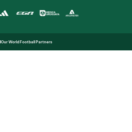
l
Our World Football Partners
l
Our World Football Partners
n
g
v
s