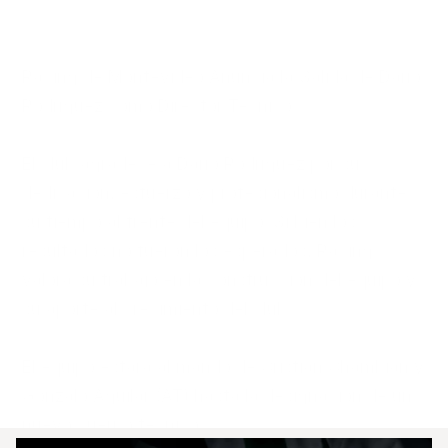
Racing de Montevideo Anuncia la Salida de Darío 
Rodríguez como Director Técnico

El club agradece a Darío Rodríguez por su 
dedicación, esfuerzo y profesionalismo durante 
su tiempo al frente del equipo. Si bien los 
resultados no fueron los esperados, Racing 
valora su trabajo en la construcción del equipo y 
su aporte al crecimiento del club.

El equipo estará al mando de Cristian Chambian y 
Gonzalo Aguilar (AT) hasta la designación de un 
nuevo cuerpo técnico.