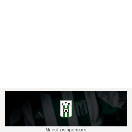
Rodriguez*, Alex Hernández, Erik De los Santos, 
Jonathan Urretaviscaya, Felipe Rodríguez*, 
Tomás Verón Lupi, Carlos Airala, Agustín Alaniz, y 
Juanse Rivero; y los delanteros: Dylan Nandin*, 
Nicolás Sosa*, Rodrigo Rey, y Luis Gorocito.

El plantel espera también la llegada del 
ecuatoriano Oscar Quiñones, defensor que 
disputará el torneo preolimpico con su selección.

* Nuevos Fichajes.
Nuestros sponsors