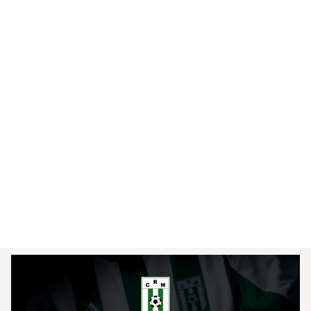
Racing Formó con: R. Bacchia; G. Cotugno, H. 
Magallanes, L. Monzón, y M. Ferreira; J. Varela, E. 
De los Santos, y L Rodriguez; y T. Verón Lupi, J. 
Rivero y D. Nandin.

Ingresaron en la segunda mitad: R. Odriozola, C. 
Airala, E. Méndez, M. Carrizo, F. Rodríguez, L. 
Gorocito, A. Hernández, y A. Pereira. El plantel 
entrenó el domingo de mañana en La Plata, y 
volvió a Montevideo en la tarde. El lunes será 
libre, y retomarán los entrenamientos el dia 
martes.